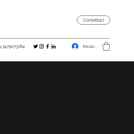
Contattaci
Iniciar sesión
9.3479073784
O